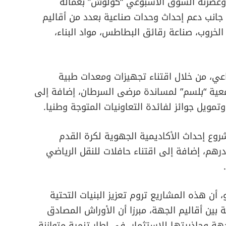
وعصرنة السوق الأسبوعي “كولوش” بعمالة
70 مليون درهم، إلى جانب دعم إحداث وحدات صناعية بعدد من أقاليم
لخروب، صناعة رقائق البطاطس، مواد البناء،
عي، من خلال اقتناء تجهيزات ومعدات طبية
جمعية “بلسم” لمساندة مرضى السرطان، إضافة إلى
وتمويل جوائز لفائدة التعاونيات المتوجة وطنيا.
ع إحداث الأكاديمية الجهوية لكرة القدم
 إجمالية تصل إلى 155,5 مليون درهم، إضافة إلى اقتناء حافلات للنقل الرياضي
ن هذه المشاريع تروم تعزيز البنيات التحتية
ة بين أقاليم الجهة، مبرزا أن الأوراش المصادق
ة وجاذبيتها للاستثمار، في إطار تنمية متوازنة