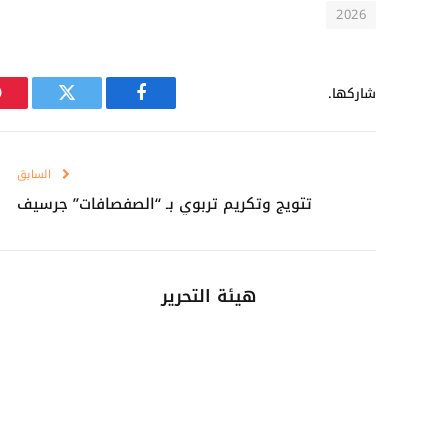
2026
شاركها.
فيسبوك
تويتر
السابق
تتويج وتكريم تربوي بـ “الصفصافات” جرسيف​
هيئة التحرير