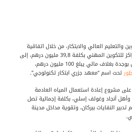
والتعليم العالي والابتكار، من خلال اتفاقية
تكميلية لاستكمال بناء وتجهيز مؤسسات ومراكز للتكوين المهني بكلفة 39,8 مليون درهم، إلى
جانب إحداث مكتبة جامعية بجامعة محمد الأول بوجدة بغلاف مالي يبلغ 100 مليون درهم،
ظور
تحت اسم “معهد جزري ابتكار تكنولوجي”.
على مشروع إعادة استعمال المياه العادمة
وأهل أنجاد وغولف إسلي، بكلفة إجمالية تصل
هم تدبير النفايات ببركان، وتقوية مداخل مدينة
ي.