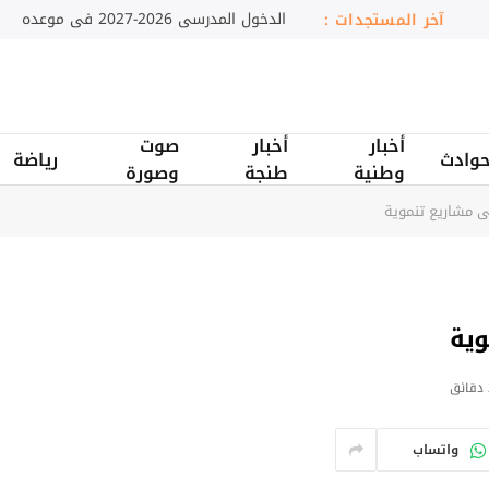
دمنات.. تعاونية نسائية تثمن النباتات الطبية والعطر
آخر المستجدات :
أخبار
أخبار
صوت
وادث
رياضة
وطنية
طنجة
وصورة
 مشاريع تنموية
ية
ق
واتساب