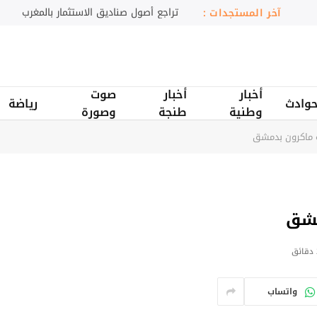
انطلاق مهرجان السعيدية للموسيقى
آخر المستجدات :
أخبار
أخبار
صوت
وادث
رياضة
وطنية
طنجة
وصورة
ة ماكرون بدمشق
مشق
ق
واتساب