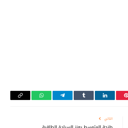
بينتيريست
لينكدإن
Tumblr
تيلقرام
واتساب
Copy
Link
التالي
طنجة المتوسط يعزز السيادة الطاقية