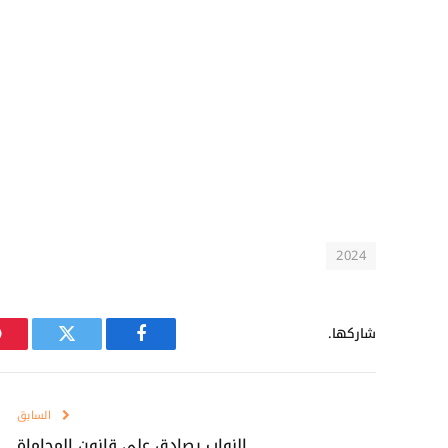
2024
شاركها.
فيسبوك
تويتر
السابق
النواب يصادق على قانون المحاماة