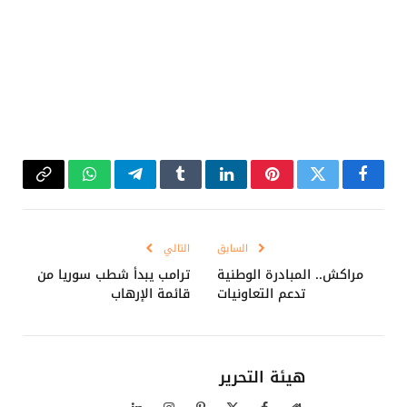
فيسبوك
تويتر
بينتيريست
لينكدإن
Tumblr
تيلقرام
واتساب
Copy
Link
السابق
التالي
مراكش.. المبادرة الوطنية
ترامب يبدأ شطب سوريا من
تدعم التعاونيات
قائمة الإرهاب
هيئة التحرير