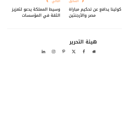
السابق
التالي
كولينا يدافع عن تحكيم مباراة
وسيط المملكة يدعو لتعزيز
مصر والأرجنتين
الثقة في المؤسسات
هيئة التحرير
موقع
فيسبوك
X
بينتيريست
الانستغرام
لينكدإن
الويب
(Twitter)