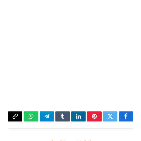
فيسبوك
تويتر
بينتيريست
لينكدإن
Tumblr
تيلقرام
واتساب
Copy
Link