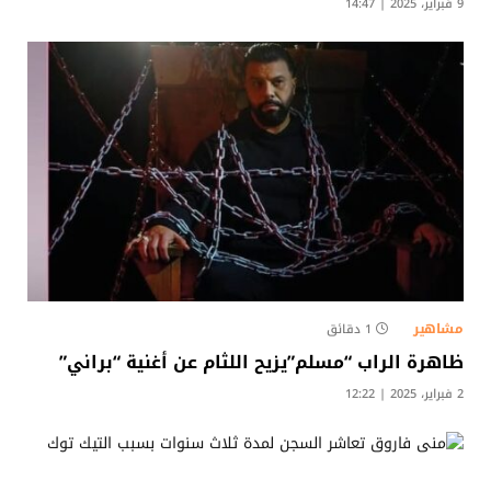
9 فبراير، 2025 | 14:47
مشاهير
1 دقائق
ظاهرة الراب “مسلم”يزيح اللثام عن أغنية “براني”
2 فبراير، 2025 | 12:22