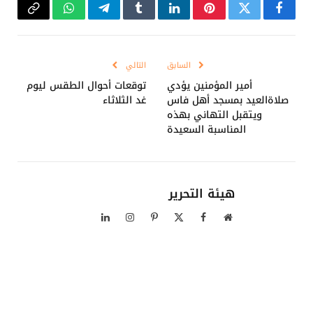
فيسبوك
تويتر
بينتيريست
لينكدإن
Tumblr
تيلقرام
واتساب
Copy
Link
السابق
التالي
أمير المؤمنين يؤدي
توقعات أحوال الطقس ليوم
صلاةالعيد بمسجد أهل فاس
غد الثلاثاء
ويتقبل التهاني بهذه
المناسبة السعيدة
هيئة التحرير
موقع
فيسبوك
X
بينتيريست
الانستغرام
لينكدإن
الويب
(Twitter)