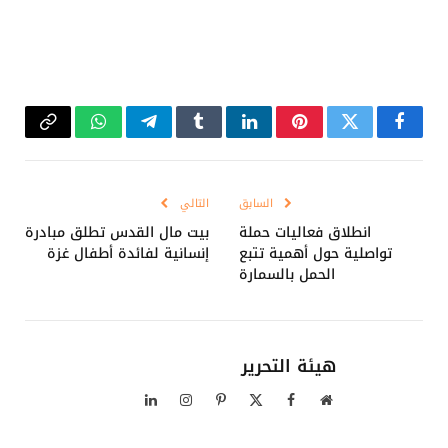
فيسبوك
تويتر
بينتيريست
لينكدإن
Tumblr
تيلقرام
واتساب
Copy
Link
السابق
التالي
انطلاق فعاليات حملة
بيت مال القدس تطلق مبادرة
تواصلية حول أهمية تتبع
إنسانية لفائدة أطفال غزة
الحمل بالسمارة
هيئة التحرير
موقع
فيسبوك
X
بينتيريست
الانستغرام
لينكدإن
الويب
(Twitter)