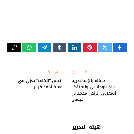
فيسبوك
تويتر
بينتيريست
لينكدإن
Tumblr
تيلقرام
واتساب
Copy
Link
السابق
التالي
احتفاء بالإسكندرية
رئيس “الكاف” يعزي في
بالديبلوماسي والمثقف
وفاة أحمد فرس
المغربي الراحل محمد بن
عيسى
هيئة التحرير