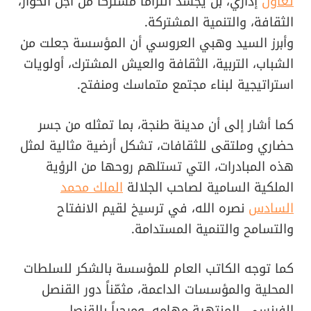
تعاون
إداري، بل يجسد التزاما مشتركا من أجل الحوار،
الثقافة، والتنمية المشتركة.
وأبرز السيد وهبي العروسي أن المؤسسة جعلت من
الشباب، التربية، الثقافة والعيش المشترك، أولويات
استراتيجية لبناء مجتمع متماسك ومنفتح.
كما أشار إلى أن مدينة طنجة، بما تمثله من جسر
حضاري وملتقى للثقافات، تشكل أرضية مثالية لمثل
هذه المبادرات، التي تستلهم روحها من الرؤية
الملكية السامية لصاحب الجلالة
الملك محمد
السادس
نصره الله، في ترسيخ لقيم الانفتاح
والتسامح والتنمية المستدامة.
كما توجه الكاتب العام للمؤسسة بالشكر للسلطات
المحلية والمؤسسات الداعمة، مثمّناً دور القنصل
الفرنسي، المنتهية مهامه، ومرحباً بالقنصل