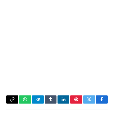
فيسبوك
تويتر
بينتيريست
لينكدإن
Tumblr
تيلقرام
واتساب
Copy
Link