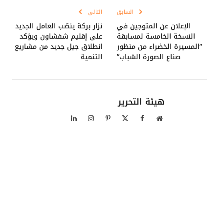
السابق
التالي
الإعلان عن المتوجين في
نزار بركة ينصّب العامل الجديد
النسخة الخامسة لمسابقة
على إقليم شفشاون ويؤكد
“المسيرة الخضراء من منظور
انطلاق جيل جديد من مشاريع
صناع الصورة الشباب”
التنمية
هيئة التحرير
موقع
فيسبوك
X
بينتيريست
الانستغرام
لينكدإن
الويب
(Twitter)