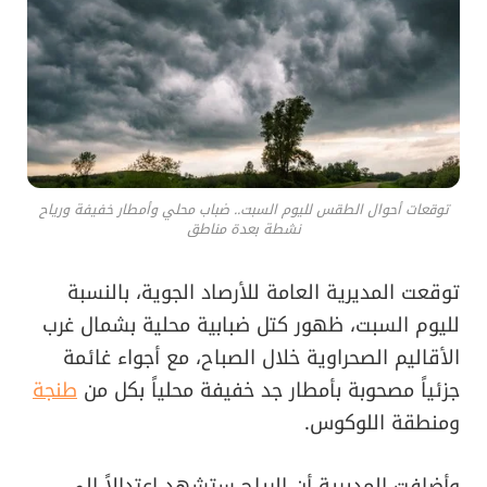
توقعات أحوال الطقس لليوم السبت.. ضباب محلي وأمطار خفيفة ورياح
نشطة بعدة مناطق
توقعت المديرية العامة للأرصاد الجوية، بالنسبة
لليوم السبت، ظهور كتل ضبابية محلية بشمال غرب
الأقاليم الصحراوية خلال الصباح، مع أجواء غائمة
جزئياً مصحوبة بأمطار جد خفيفة محلياً بكل من
طنجة
ومنطقة اللوكوس.
وأضافت المديرية أن الرياح ستشهد اعتدالاً إلى