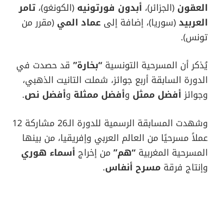
العقون
(الجزائر)،
أبدون فورتونيه
(الكونغو)،
تامر
العربيد
(سوريا)، إضافة إلى
عماد المي
(مقرر من
تونس).
يُذكر أن المسرحية التونسية
“بخارة”
قد حصدت في
الدورة السابقة أربع جوائز، شملت التانيت الذهبي،
وجوائز
أفضل ممثل
و
أفضل ممثلة
و
أفضل نص
.
وشهدت المسابقة الرسمية للدورة الـ26 مشاركة 12
عملاً مسرحيًا من العالم العربي وإفريقيا، من بينها
المسرحية المغربية
“هم”
من إخراج
أسماء هوري
وإنتاج فرقة
مسرح أنفاس
.