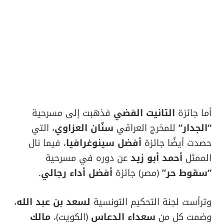
أما جائزة
التانيت الفضي
فذهبت إلى مسرحية
“الجدار”
للمخرج العراقي
سنّان العزاوي
، التي
حصدت أيضًا جائزة
أفضل سينوغرافيا
، فيما نال
الممثل
أحمد أبو زيد
عن دوره في مسرحية
“سقوط حر”
(مصر) جائزة
أفضل أداء رجالي
.
وترأست لجنة التحكيم التونسية
لسعد بن عبد الله
،
وضمت كل من
سعداء الدعاس
(الكويت)،
مالك