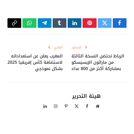
فيسبوك
تويتر
بينتيريست
لينكدإن
Tumblr
تيلقرام
واتساب
Copy
Link
السابق
التالي
الرباط تحتضن النسخة الثالثة
المغرب يعلن عن استعداداته
من ماراثون الإيسيسكو
لاستضافة كأس إفريقيا 2025
بمشاركة أكثر من 800 عداء
بشكل نموذجِي
هيئة التحرير
موقع
فيسبوك
X
بينتيريست
الانستغرام
لينكدإن
الويب
(Twitter)