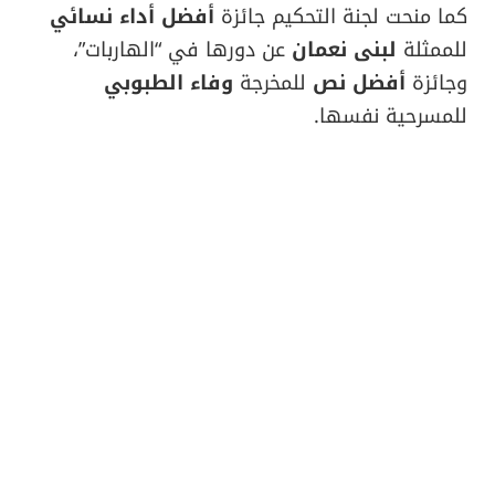
كما منحت لجنة التحكيم جائزة
أفضل أداء نسائي
للممثلة
لبنى نعمان
عن دورها في “الهاربات”،
وجائزة
أفضل نص
للمخرجة
وفاء الطبوبي
للمسرحية نفسها.