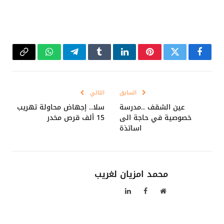
فيسبوك
تويتر
بينتيريست
لينكدإن
Tumblr
تيلقرام
واتساب
Copy
Link
السابق
التالي
عين الشقف ..مدرسة
سلا.. إجهاض محاولة تهريب
خصوصية في حاجة الى
15 ألف قرص مخدر
اساتذة
محمد امزيان لغريب
موقع
فيسبوك
لينكدإن
الويب