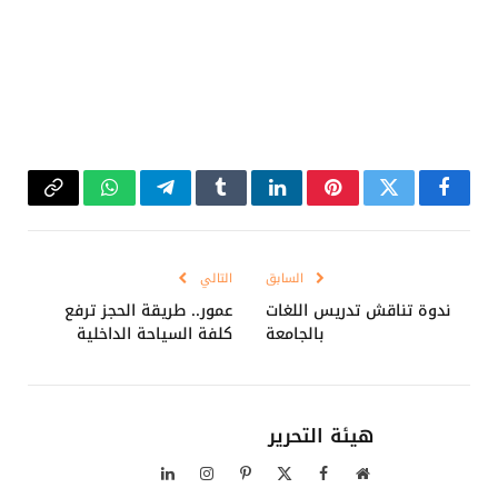
فيسبوك
تويتر
بينتيريست
لينكدإن
Tumblr
تيلقرام
واتساب
Copy
Link
السابق
التالي
ندوة تناقش تدريس اللغات
عمور.. طريقة الحجز ترفع
بالجامعة
كلفة السياحة الداخلية
هيئة التحرير
موقع
فيسبوك
X
بينتيريست
الانستغرام
لينكدإن
الويب
(Twitter)