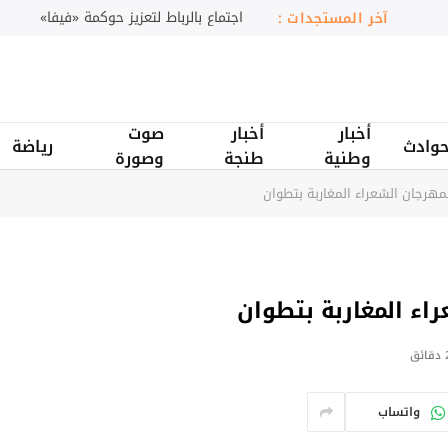
تراجع أصول صناديق الاستثمار بالمغرب
آخر المستجدات :
أخبار
أخبار
صوت
وادث
رياضة
وطنية
طنجة
وصورة
لمهرجان الشعراء المغاربة بتطوان
راء المغاربة بتطوان
ائق
واتساب