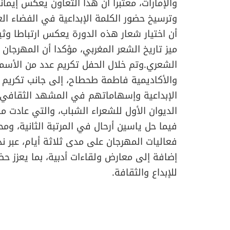
والإمارات، معتبرا أن هذا التعاون يعكس إيمانا
وترسيخ حضور الكلمة الإبداعية في الفضاء الع
أن اختيار شعار هذه الدورة يعكس ارتباطا وثيق
ميز تاريخ الشعر المغربي، مؤكدا أن المهرجان 
الشعري.وتم خلال الحفل تكريم عدد من الأسماء 
والأكاديمية فاطمة طحطاح، إلى جانب تكريم ا
الإبداعية وإسهاماتهم في المشهد الثقافي الم
الديوان الأول للشعراء الشباب، والتي عادت م
فيما حل ياسين أرحال في المرتبة الثانية، وم
فعاليات المهرجان على مدى ثلاثة أيام، عبر 
إضافة إلى معارض ولقاءات أدبية، بما يعزز ح
للإبداع والثقافة.