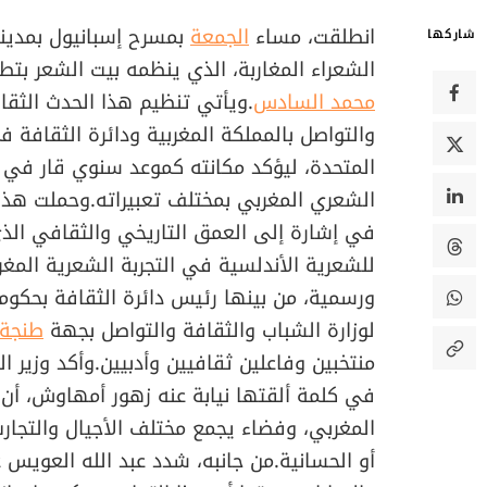
انطلقت، مساء
الجمعة
بمسرح إسبانيول بمدينة
شاركها
الشعراء المغاربة، الذي ينظمه بيت الشعر بتط
محمد السادس
.ويأتي تنظيم هذا الحدث الثقا
والتواصل بالمملكة المغربية ودائرة الثقافة ف
المتحدة، ليؤكد مكانته كموعد سنوي قار في ال
الشعري المغربي بمختلف تعبيراته.وحملت هذه 
في إشارة إلى العمق التاريخي والثقافي الذي 
للشعرية الأندلسية في التجربة الشعرية المغ
ورسمية، من بينها رئيس دائرة الثقافة بحكومة
لوزارة الشباب والثقافة والتواصل بجهة
طنجة
منتخبين وفاعلين ثقافيين وأدبيين.وأكد وزير 
في كلمة ألقتها نيابة عنه زهور أمهاوش، أن 
المغربي، وفضاء يجمع مختلف الأجيال والتجارب 
أو الحسانية.من جانبه، شدد عبد الله العويس 