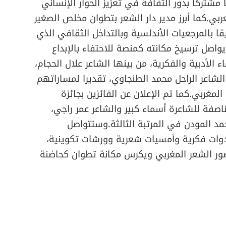
 مشتركا بدور الثقافة في تعزيز الحوار الإنساني
ربي.كما أبرز مدير دار الشعر بتطوان مخلص الصغير
ا بالمرجعيات الأندلسية وبالتداخل الثقافي الذي
يواصل ترسيخ مكانته كمنصة للاحتفاء بالإبداع
الأدبية والفكرية، من بينها الشاعر علال الحجام،
لشاعر الراحل محمد الطنجاوي، تقديرا لمساراتهم
غربي.كما تم الإعلان عن الفائزين بجائزة
ناصفة للشاعرة أسماء كبير والشاعر عمر راجي،
حمد المودن في المرتبة الثالثة.وستتواصل
ندوات فكرية وأمسيات شعرية وورشات تكوينية،
ضور الشعر المغربي ويكرس مكانة تطوان كحاضنة