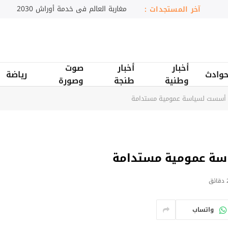
اقتحامات واعتقالات بالضفة الغربية
آخر المستجدات :
أخبار
أخبار
صوت
وادث
رياضة
وطنية
طنجة
وصورة
يم أسست لسياسة عمومية مستدامة
اسة عمومية مستدامة
ائق
واتساب