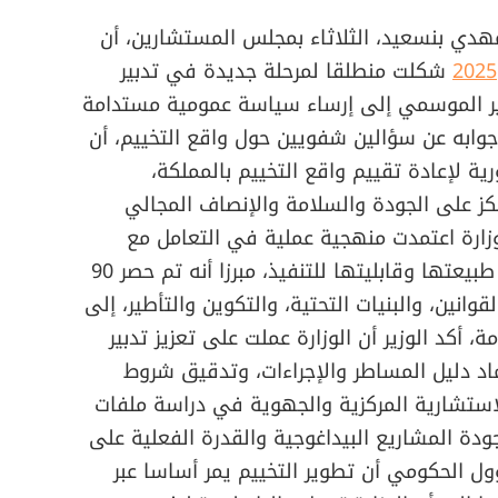
هدي بنسعيد، الثلاثاء بمجلس المستشارين، أن
2025
شكلت منطلقا لمرحلة جديدة في تدبير
دبير الموسمي إلى إرساء سياسة عمومية مستدامة
 جوابه عن سؤالين شفويين حول واقع التخييم، أن
 لإعادة تقييم واقع التخييم بالمملكة،
كز على الجودة والسلامة والإنصاف المجالي
وزارة اعتمدت منهجية عملية في التعامل مع
مخرجات المناظرة، عبر تصنيف التوصيات حسب طبيعتها وقابليتها للتنفيذ، مبرزا أنه تم حصر 90
نين، والبنيات التحتية، والتكوين والتأطير، إلى
 أكد الوزير أن الوزارة عملت على تعزيز تدبير
اد دليل المساطر والإجراءات، وتدقيق شروط
لاستشارية المركزية والجهوية في دراسة ملفات
دة المشاريع البيداغوجية والقدرة الفعلية على
ول الحكومي أن تطوير التخييم يمر أساسا عبر