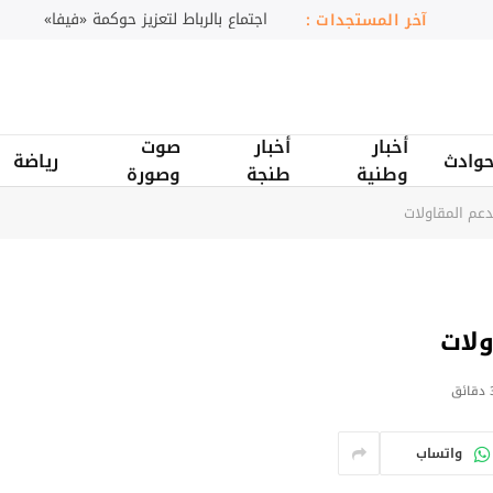
تراجع أصول صناديق الاستثمار بالمغرب
آخر المستجدات :
أخبار
أخبار
صوت
وادث
رياضة
وطنية
طنجة
وصورة
دعم المقاولات
ولات
ائق
واتساب