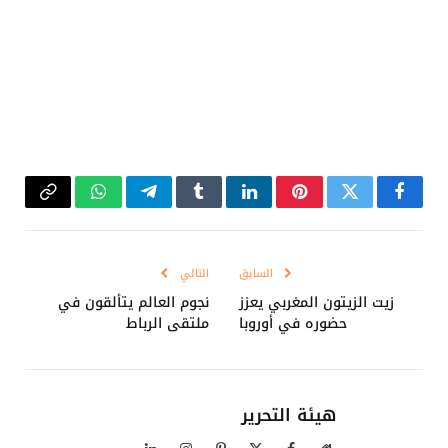
فيسبوك
تويتر
بينتيريست
لينكدإن
Tumblr
تيلقرام
واتساب
Copy
Link
السابق
التالي
زيت الزيتون المغربي يعزز
نجوم العالم يتألقون في
حضوره في أوروبا
ملتقى الرباط
هيئة التحرير
موقع
فيسبوك
X
بينتيريست
الانستغرام
لينكدإن