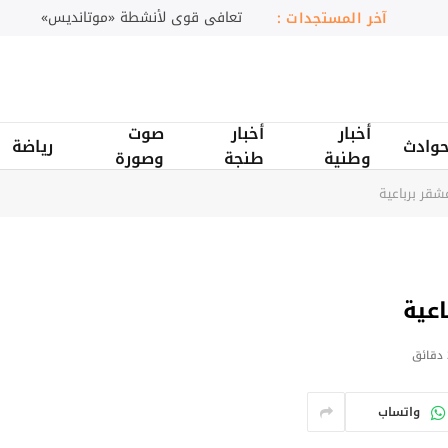
المغرب يعزز حضوره في صناعة الطيران
آخر المستجدات :
أخبار
أخبار
صوت
وادث
رياضة
وطنية
طنجة
وصورة
قر برباعية
عية
ق
واتساب