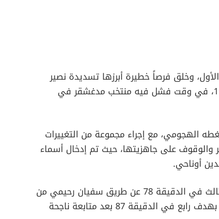
أول، وخلق فرصاً خطيرة أبرزها تسديدة نصير
مزراوي التي ارتطمت بالعارضة في الدقيقة 19، في وقت فشل فيه منتخب مدغشقر في
طه الهجومي، مع إجراء مجموعة من التغييرات
 والوقوف على جاهزيتها، حيث تم إدخال أسماء
دين أوناحي.
وتمكن المنتخب الوطني من إضافة الهدف الثالث في الدقيقة 78 عن طريق سفيان رحيمي من
ركلة جزاء، قبل أن يختتم أيوب الكعبي النتيجة بهدف رابع في الدقيقة 87 بعد متابعة ناجحة