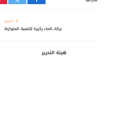
شاركها.
فيسبوك
تويتر
السابق
بركة..الماء ركيزة للتنمية المتوازنة
هيئة التحرير