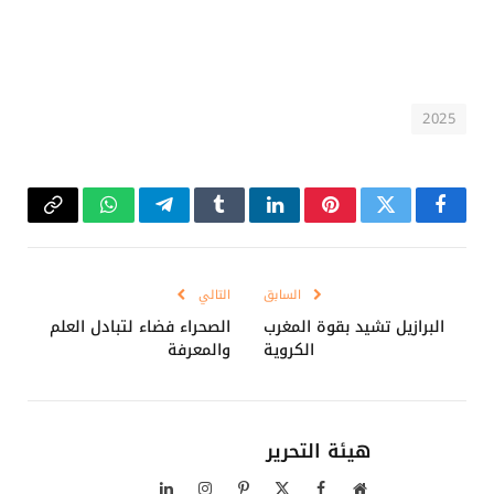
2025
فيسبوك
تويتر
بينتيريست
لينكدإن
Tumblr
تيلقرام
واتساب
Copy
Link
السابق
التالي
البرازيل تشيد بقوة المغرب
الصحراء فضاء لتبادل العلم
الكروية
والمعرفة
هيئة التحرير
موقع
فيسبوك
X
بينتيريست
الانستغرام
لينكدإن