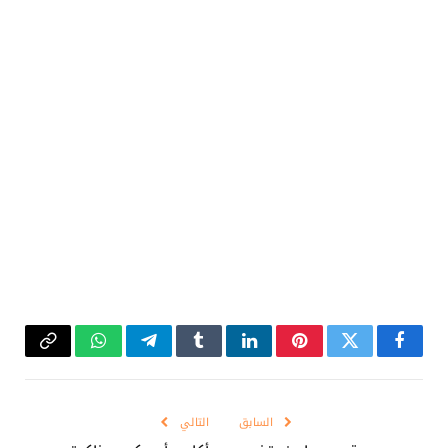
فيسبوك
تويتر
بينتيريست
لينكدإن
Tumblr
تيلقرام
واتساب
Copy
Link
السابق
التالي