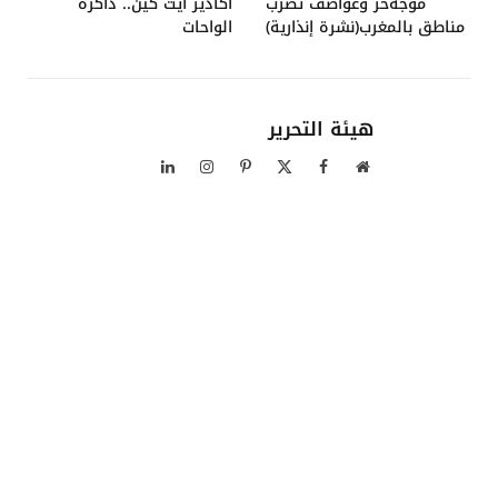
موجةحر وعواصف تضرب
أكادير أيت كين.. ذاكرة
مناطق بالمغرب(نشرة إنذارية)
الواحات
هيئة التحرير
موقع
فيسبوك
X
بينتيريست
الانستغرام
لينكدإن
الويب
(Twitter)