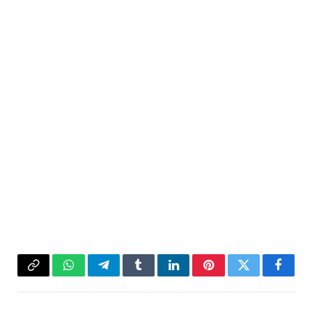
فيسبوك
تويتر
بينتيريست
لينكدإن
Tumblr
تيلقرام
واتساب
Copy
Link