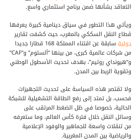
التعاقد بشأنها ضمن برنامج استثماري واسع.
ويأتي هذا التطور في سياق دينامية كبيرة يعرفها
قطاع النقل السككي بالمغرب، حيث كشفت تقارير
دولية
سابقة عن اقتناء المملكة 168 قطارا جديدا
من شركات عالمية كبرى، من بينها “ألستوم” و“CAF”
و“هيونداي روتيم”، بهدف تحديث الأسطول الوطني
وتقوية الربط بين المدن.
ولا تقتصر هذه السياسة على تحديث التجهيزات
فحسب، بل تمتد إلى رفع الطاقة التشغيلية للشبكة
الحالية، خصوصا في ظل الضغط المرتقب على
وسائل النقل خلال فترة كأس العالم، وما ستعرفه
من تنقلات واسعة للجماهير والوفود الإعلامية
والرياضية بين المدن المغربية.