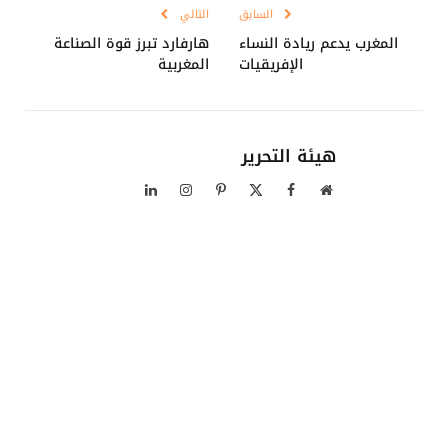
السابق
التالي
المغرب يدعم ريادة النساء
هارفارد تبرز قوة الصناعة
الإفريقيات
المغربية
هيئة التحرير
موقع
فيسبوك
X
بينتيريست
الانستغرام
لينكدإن
الويب
(Twitter)