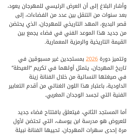
وأشار البلاغ إلى أن العرض الرئيسي للمهرجان يعود،
بعد سنوات من التنقل بين عدد من الفضاءات، إلى
قصر البديع، المهد التاريخي للمهرجان، الذي يحتضن
من جديد هذا الموعد الفني في فضاء يجمع بين
القيمة التاريخية والرمزية المعمارية.
وتتميز دورة
2026
بمستجدين غير مسبوقين في
تاريخ المهرجان، يتمثل أولهما في تكريم “العيطة”
في صيغتها النسائية من خلال الفنانة زينة
الداودية، باعتبار هذا اللون الغنائي من أقدم التعابير
الفنية التي تجسد الوجدان المغربي.
أما المستجد الثاني، فيتعلق بافتتاح فضاء جديد
للعروض هو مدرسة ابن يوسف، التي تحتضن لأول
مرة إحدى سهرات المهرجان، تحييها الفنانة نبيلة