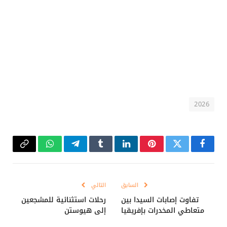
2026
فيسبوك
تويتر
بينتيريست
لينكدإن
Tumblr
تيلقرام
واتساب
Copy
Link
السابق
التالي
تفاوت إصابات السيدا بين
رحلات استثنائية للمشجعين
متعاطي المخدرات بإفريقيا
إلى هيوستن