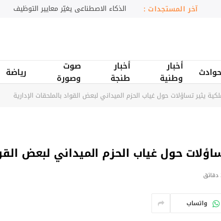
العمارية المغربية تتألق داخل قلعة ثانغ لو
المستجدات :
أخبار
أخبار
صوت
وادث
رياضة
وطنية
طنجة
وصورة
ملكية يثير تساؤلات حول غياب الحزم الميداني لبعض القواد بالملحقات الإدارية​
ساؤلات حول غياب الحزم الميداني لبعض القواد
ق
واتساب