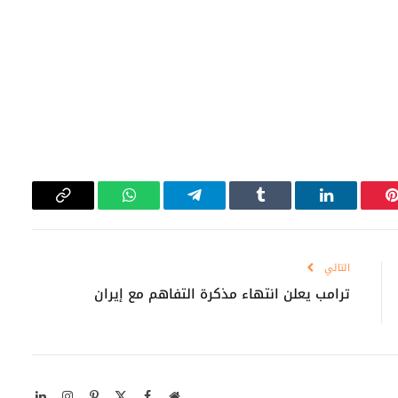
بينتيريست
لينكدإن
Tumblr
تيلقرام
واتساب
Copy
Link
التالي
ترامب يعلن انتهاء مذكرة التفاهم مع إيران
موقع
X
فيسبوك
بينتيريست
الانستغرام
لينكدإن