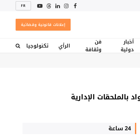
نغ الإمبراطورية بفيتنام
FR
فيسبوك
الانستغرام
لينكدإن
Threads
يوتيوب
إعلانات قانونية وقضائية
أخبار
فن
الرأي
تكنولوجيا
دولية
وثقافة
 بالملحقات الإدارية​
24 ساعة