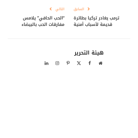
السابق
التالي
ترمب يغادر تركيا بطائرة
“الحب الحافي” يلامس
قديمة لأسباب أمنية
مفارقات الحب بالبيضاء
هيئة التحرير
موقع
فيسبوك
X
بينتيريست
الانستغرام
لينكدإن
الويب
(Twitter)