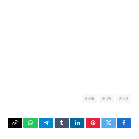
2026
2025
2023
فيسبوك
تويتر
بينتيريست
لينكدإن
Tumblr
تيلقرام
واتساب
Copy
Link