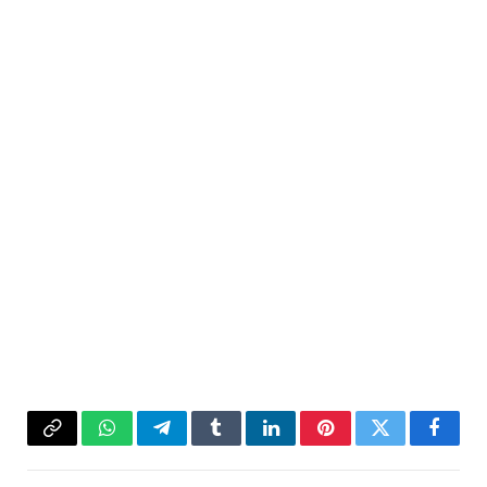
فيسبوك
تويتر
بينتيريست
لينكدإن
Tumblr
تيلقرام
واتساب
Copy
Link