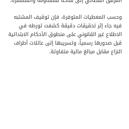
المرفق القضائي إلى ساحة للمساومة والسمسرة.
​وحسب المعطيات المتوفرة، فإن توقيف المشتبه
فيه جاء إثر تحقيقات دقيقة كشفت تورطه في
الاطلاع غير القانوني على منطوق الأحكام الابتدائية
قبل صدورها رسمياً، وتسريبها إلى عائلات أطراف
النزاع مقابل مبالغ مالية متفاوتة.