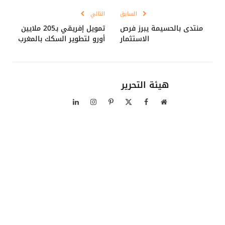
السابق
التالي
منتدى بالحسيمة يبرز فرص
تمويل إفريقي بـ205 ملايين
الاستثمار
أورو لتطوير السكك بالمغرب
هيئة التحرير
موقع
فيسبوك
X
بينتيريست
الانستغرام
لينكدإن
الويب
(Twitter)