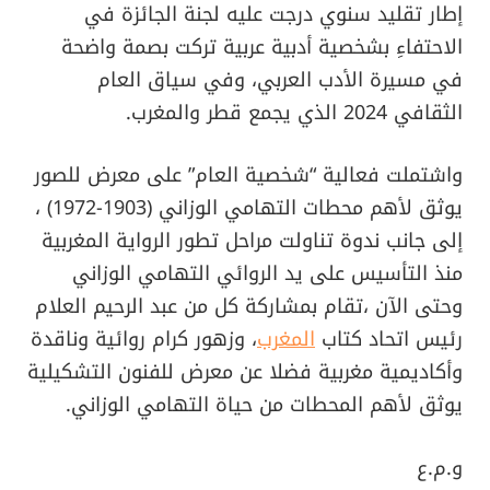
إطار تقليد سنوي درجت عليه لجنة الجائزة في
الاحتفاءِ بشخصية أدبية عربية تركت بصمة واضحة
في مسيرة الأدب العربي، وفي سياق العام
الثقافي 2024 الذي يجمع قطر والمغرب.
واشتملت فعالية “شخصية العام” على معرض للصور
يوثق لأهم محطات التهامي الوزاني (1903-1972) ،
إلى جانب ندوة تناولت مراحل تطور الرواية المغربية
منذ التأسيس على يد الروائي التهامي الوزاني
وحتى الآن ،تقام بمشاركة كل من عبد الرحيم العلام
رئيس اتحاد كتاب
المغرب
، وزهور كرام روائية وناقدة
وأكاديمية مغربية فضلا عن معرض للفنون التشكيلية
يوثق لأهم المحطات من حياة التهامي الوزاني.
و.م.ع