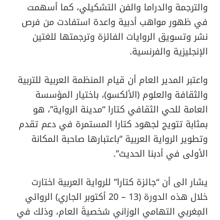
والترجمة والدراما والفن التشكيلي، كما أسهمت
في ظهور مواهب أدبية واعدة استفادت من فرص
نشر وتسويق الروايات الفائزة وترجمتها للغتين
الإنجليزية والفرنسية.
واعتبر المدير العام أن قيام المنظمة العربية للتربية
والثقافة والعلوم (الألكسو)، باختيار المؤسسة
العامة للحي الثقافي كتارا “مدينة الرواية”، هو
بمثابة تتويج لجهود كتارا المستمرة في دعم تقدم
وتطوير الرواية العربية “باعتبارها صاحبة المكانة
الأولى في أدبنا الحديث”.
يشار الى أن “جائزة كتارا” للرواية العربية اختارت
خلال هذه الدورة (13 – 20 أكتوبر الجاري) الروائي
المِغربي التهامي الوزاني شخصيةَ العام، وذلك في