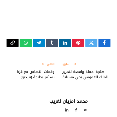
فيسبوك
تويتر
بينتيريست
لينكدإن
Tumblr
تيلقرام
واتساب
Copy
Link
السابق
التالي
طنجة..حملة واسعة لتحرير
وقفات التضامن مع غزة
الملك العمومي بحي مسنانة
تستمر بطنجة (فيديو)
محمد امزيان لغريب
موقع
فيسبوك
لينكدإن
الويب