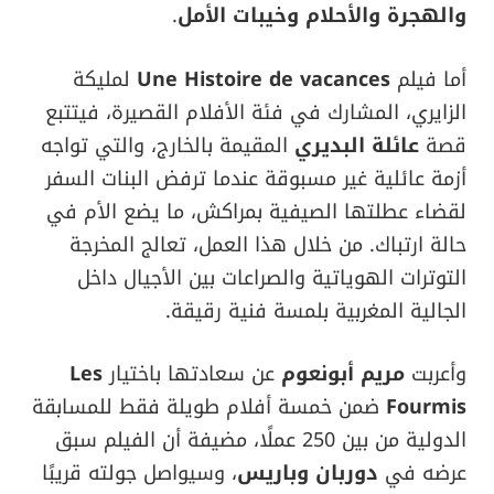
والهجرة والأحلام وخيبات الأمل
.
أما فيلم
Une Histoire de vacances
لمليكة
الزايري، المشارك في فئة الأفلام القصيرة، فيتتبع
قصة
عائلة البديري
المقيمة بالخارج، والتي تواجه
أزمة عائلية غير مسبوقة عندما ترفض البنات السفر
لقضاء عطلتها الصيفية بمراكش، ما يضع الأم في
حالة ارتباك. من خلال هذا العمل، تعالج المخرجة
التوترات الهوياتية والصراعات بين الأجيال داخل
الجالية المغربية بلمسة فنية رقيقة.
وأعربت
مريم أبونعوم
عن سعادتها باختيار
Les
Fourmis
ضمن خمسة أفلام طويلة فقط للمسابقة
الدولية من بين 250 عملًا، مضيفة أن الفيلم سبق
عرضه في
دوربان وباريس
، وسيواصل جولته قريبًا