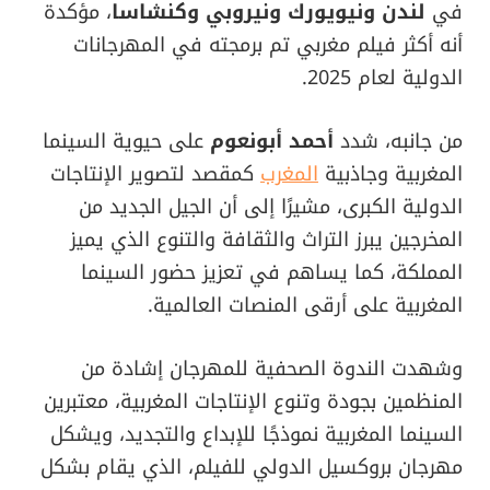
في
لندن ونيويورك ونيروبي وكنشاسا
، مؤكدة
أنه أكثر فيلم مغربي تم برمجته في المهرجانات
الدولية لعام 2025.
من جانبه، شدد
أحمد أبونعوم
على حيوية السينما
المغربية وجاذبية
المغرب
كمقصد لتصوير الإنتاجات
الدولية الكبرى، مشيرًا إلى أن الجيل الجديد من
المخرجين يبرز التراث والثقافة والتنوع الذي يميز
المملكة، كما يساهم في تعزيز حضور السينما
المغربية على أرقى المنصات العالمية.
وشهدت الندوة الصحفية للمهرجان إشادة من
المنظمين بجودة وتنوع الإنتاجات المغربية، معتبرين
السينما المغربية نموذجًا للإبداع والتجديد، ويشكل
مهرجان بروكسيل الدولي للفيلم، الذي يقام بشكل