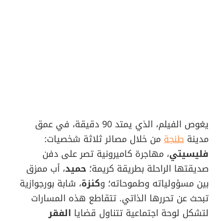
يغوص الفيلم، الذي يمتد 90 دقيقة، في عمق
مدينة
طنجة
من خلال مصائر ثلاثة شخصيات:
فليسيتي
، مهاجرة كاميرونية تصر على دفن
صديقتها الراحلة بطريقة كريمة؛
حميد
، أب ممزق
بين مسؤولياته وطموحاته؛ و
كنزة
، شابة بورجوازية
تبحث عن تحررها الذاتي. تتقاطع هذه المسارات
لتشكل لوحة اجتماعية تتناول قضايا
الفقر