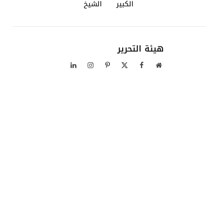
الكبير
الشيخ
هيئة التحرير
موقع
فيسبوك
X
بينتيريست
الانستغرام
لينكدإن
الويب
(Twitter)