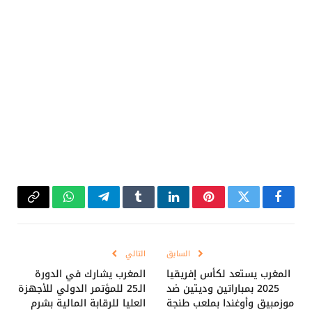
فيسبوك
تويتر
بينتيريست
لينكدإن
Tumblr
تيلقرام
واتساب
Copy
Link
السابق
التالي
المغرب يستعد لكأس إفريقيا
المغرب يشارك في الدورة
2025 بمباراتين وديتين ضد
الـ25 للمؤتمر الدولي للأجهزة
موزمبيق وأوغندا بملعب طنجة
العليا للرقابة المالية بشرم