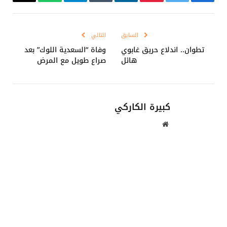
فيسبوك
تويتر
بينتيريست
لينكدإن
Tumblr
تيلقرام
واتساب
Copy
Link
السابق
التالي
تطوان.. اندلاع حريق غابوي
وفاة “السعدية اللوك” بعد
هائل
صراع طويل مع المرض
كبيرة الكاركي
موقع
الويب