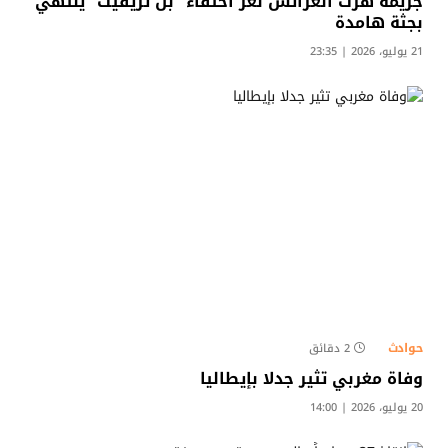
جريمة هزت العرائش لغز اختفاء “بن تريفيت” ينتهي
بجثة هامدة
21 يوليو، 2026 | 23:35
حوادث
2 دقائق
وفاة مغربي تثير جدلا بإيطاليا
20 يوليو، 2026 | 14:00