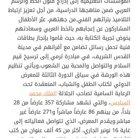
المؤسسات التعليمية إلى إدراج فنون الخط والرسم
العربي ضمن مناهجها الدراسية، من أجل تعزيز ارتباط
التلاميذ بتراثهم الفني.من جهتهم، عبّر الأطفال
المشاركون عن إعجابهم بالخط العربي وسعادتهم
بخوض تجربة الكتابة به، حيث قاموا بإنجاز بطاقات
فنية تحمل رسائل تضامن مع أقرانهم في مدينة
القدس الشريف، في مبادرة ترمي إلى ترسيخ قيم
السلام والتواصل والمحبة بين الشعوب.ويأتي تنظيم
هذه الورشة في سياق الدورة الثالثة للمعرض
الدولي لكتاب الطفل والشباب، المنعقدة تحت
الرعاية السامية لصاحب الجلالة
الملك محمد
السادس
، والتي تشهد مشاركة 357 عارضاً من 28
بلداً، من بينهم 86 عارضاً مباشراً و271 عارضاً غير
مباشر.ويقدم المعرض، الذي تتواصل فعالياته إلى
غاية 16 نونبر الجاري، أكثر من 45 ألف عنوان من كتب