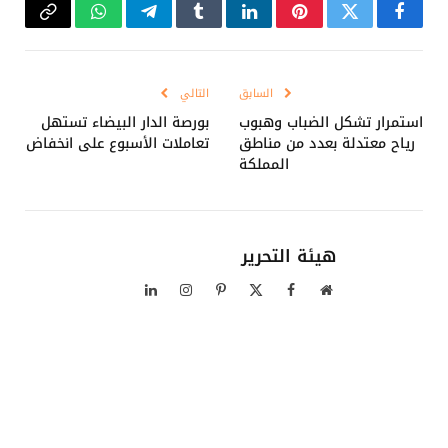
فيسبوك
تويتر
بينتيريست
لينكدإن
Tumblr
تيلقرام
واتساب
Copy
Link
السابق
التالي
استمرار تشكل الضباب وهبوب
بورصة الدار البيضاء تستهل
رياح معتدلة بعدد من مناطق
تعاملات الأسبوع على انخفاض
المملكة
هيئة التحرير
موقع
فيسبوك
X
بينتيريست
الانستغرام
لينكدإن
الويب
(Twitter)