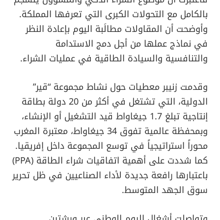
بالكامل مع التحولات الكبرى التي تعرفها المملكة.
وأوضحت أن المقاولات مطالَبة اليوم بإعادة النظر
في نماذج عملها من أجل دمج الاستدامة
والتنافسية والسيادة الطاقية في عمليات الشراء.
وقدمت زنيبر معطيات حول نشاط مجموعة “قير”
الدولية، التي تشتغل في أكثر من 20 دولة بطاقة
إنتاجية تبلغ 1.7 جيغاواط قيد التشغيل أو الإنشاء،
وبمحفظة عالمية تفوق 34 جيغاواط، معتبرة المغرب
محوراً استراتيجياً في توسع المجموعة داخل إفريقيا.
كما شددت على أهمية اتفاقيات شراء الطاقة (PPA)
باعتبارها رافعة جديدة لأداء الصناعيين في ظل تحرير
سوق الجهد المتوسط.
وتواصلت أشغال اليوم الوطني عبر ورشتين