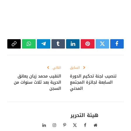
فيسبوك
تويتر
بينتيريست
لينكدإن
Tumblr
تيلقرام
واتساب
Copy
Link
السابق
التالي
تنصيب لجنة تحكيم الدورة
النقيب محمد زيان يعانق
السابعة لجائزة المجتمع
الحرية بعد ثلاث سنوات من
المدني
السجن
هيئة التحرير
موقع
فيسبوك
X
بينتيريست
الانستغرام
لينكدإن
الويب
(Twitter)