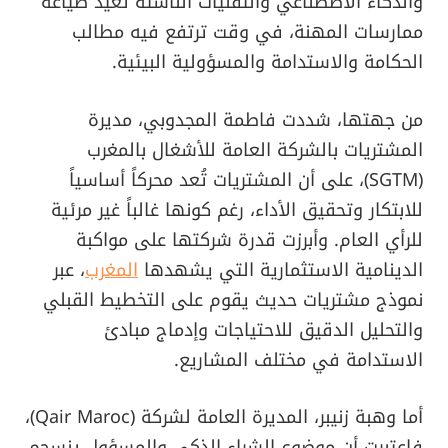
والذكاء الاصطناعي والتقنيات الناشئة تعيد صياغة
ممارسات المهنة، في وقت ترتفع فيه مطالب
الحكامة والاستدامة والمسؤولية البيئية.
من جهتها، شددت فاطمة المجدوبي، مديرة
المشتريات بالشركة العامة للأشغال بالمغرب
(SGTM)، على أن المشتريات تُعد محركاً أساسياً
للابتكار وتحقيق الأداء، رغم كونها غالباً غير مرئية
للرأي العام. وأبرزت قدرة شركتها على مواكبة
الدينامية الاستثمارية التي يشهدها
المغرب
، عبر
نموذج مشتريات حديث يقوم على التخطيط القبلي
والتحليل الدقيق للاحتياجات وإدماج مبادئ
الاستدامة في مختلف المشاريع.
أما وهبة زنيبر، المديرة العامة لشركة (Qair Maroc)،
فاعتبرت أن موضوع الشراء الذكي والمسؤول ينسجم