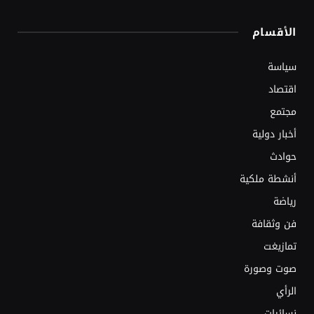
الأقسام
سياسة
اقتصاد
مجتمع
أخبار دولية
حوادث
أنشطة ملكية
رياضة
فن وثقافة
تمازيغت
صوت وصورة
الرأي
نسائيات