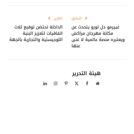
Link
السابق
التالي
غييرمو دل تورو يتحدث عن
الداخلة تحتضن توقيع ثلاث
مكانة مهرجان مراكش
اتفاقيات لتعزيز البنية
ويعتبره منصة عالمية لا غنى
اللوجيستية والتجارية بالجهة
عنها
هيئة التحرير
موقع
فيسبوك
X
بينتيريست
الانستغرام
لينكدإن
الويب
(Twitter)