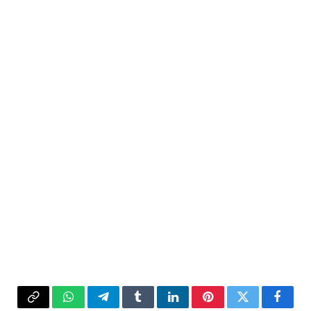
فيسبوك
تويتر
بينتيريست
لينكدإن
Tumblr
تيلقرام
واتساب
Copy