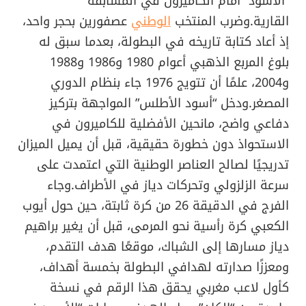
“الأسود” أمام الكاميرون في المسابقة
القارية.وضرب المنتخب
الوطني
عصفورين بحجر واحد،
إذ أعاد كتابة تاريخه في البطولة، بعدما سبق له
بلوغ المربع الذهبي أعوام 1980 و1986 و1988
و2004، علمًا أن تتويج 1976 جاء بنظام الدوري
المصغر.ودخل “أسود الأطلس” المواجهة بتركيز
دفاعي واضح، مانحين الأفضلية للكاميرون في
الاستحواذ دون خطورة حقيقية، قبل أن يميل الميزان
تدريجيًا لصالح العناصر الوطنية التي اعتمدت على
سرعة الزلزولي وتحركات دياز في الأطراف.وجاء
الفرج في الدقيقة 26 من كرة ثابتة، حين حول أيوب
الكعبي كرة رأسية نحو المرمى، قبل أن يغير براهيم
دياز مسارها إلى الشباك، موقعًا هدف التقدم،
ومعززًا صدارته لهدافي البطولة بخمسة أهداف،
كأول لاعب مغربي يحقق هذا الرقم في نسخة