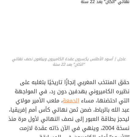
عاجل | أسود الأطلس يكسرون عقدة الكاميرون ويبلغون نصف نهائي
“الكان” بعد 22 سنة
حقق المنتخب المغربي إنجازًا تاريخيًا بتغلبه على
نظيره الكاميروني بهدفين دون رد، في المواجهة
التي احتضنها، مساء
الجمعة
، ملعب الأمير مولاي
عبد الله بالرباط، ضمن ثمن نهائي كأس أمم إفريقيا،
ليحجز بطاقة العبور إلى نصف النهائي لأول مرة منذ
نسخة 2004، وينهي في الآن ذاته عقدة لازمت