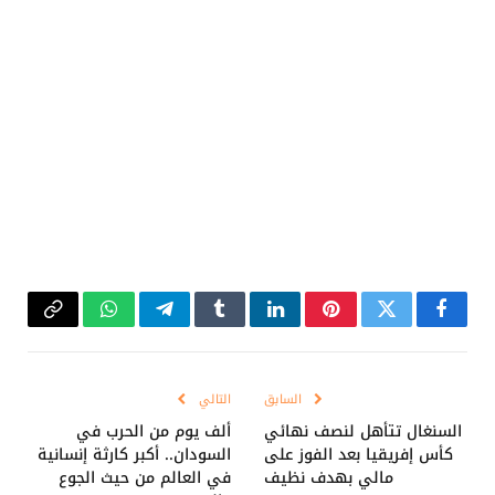
فيسبوك
تويتر
بينتيريست
لينكدإن
Tumblr
تيلقرام
واتساب
Copy
Link
السابق
التالي
السنغال تتأهل لنصف نهائي
ألف يوم من الحرب في
كأس إفريقيا بعد الفوز على
السودان.. أكبر كارثة إنسانية
مالي بهدف نظيف
في العالم من حيث الجوع