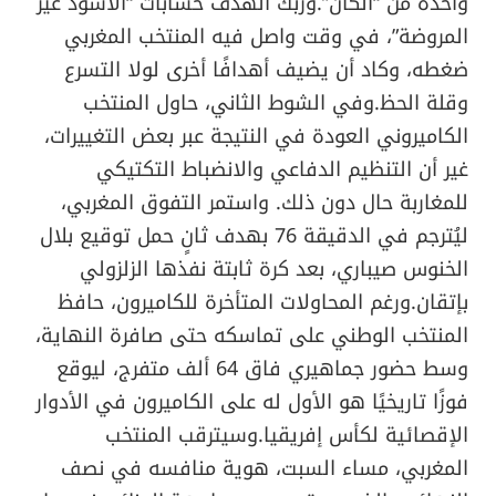
واحدة من “الكان”.وربك الهدف حسابات “الأسود غير
المروضة”، في وقت واصل فيه المنتخب المغربي
ضغطه، وكاد أن يضيف أهدافًا أخرى لولا التسرع
وقلة الحظ.وفي الشوط الثاني، حاول المنتخب
الكاميروني العودة في النتيجة عبر بعض التغييرات،
غير أن التنظيم الدفاعي والانضباط التكتيكي
للمغاربة حال دون ذلك. واستمر التفوق المغربي،
ليُترجم في الدقيقة 76 بهدف ثانٍ حمل توقيع بلال
الخنوس صيباري، بعد كرة ثابتة نفذها الزلزولي
بإتقان.ورغم المحاولات المتأخرة للكاميرون، حافظ
المنتخب الوطني على تماسكه حتى صافرة النهاية،
وسط حضور جماهيري فاق 64 ألف متفرج، ليوقع
فوزًا تاريخيًا هو الأول له على الكاميرون في الأدوار
الإقصائية لكأس إفريقيا.وسيترقب المنتخب
المغربي، مساء السبت، هوية منافسه في نصف