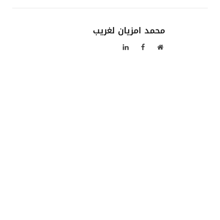
محمد امزيان لغريب
موقع
فيسبوك
لينكدإن
الويب