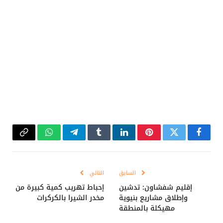
فيسبوك
تويتر
بينتيريست
لينكدإن
Tumblr
تيلقرام
واتساب
Copy
Link
السابق
التالي
إقليم شفشاون: تدشين
إحباط تهريب كمية كبيرة من
وإطلاق مشاريع بنيوية
مخدر الشيرا بالكركرات
مهيكلة بالمنطقة