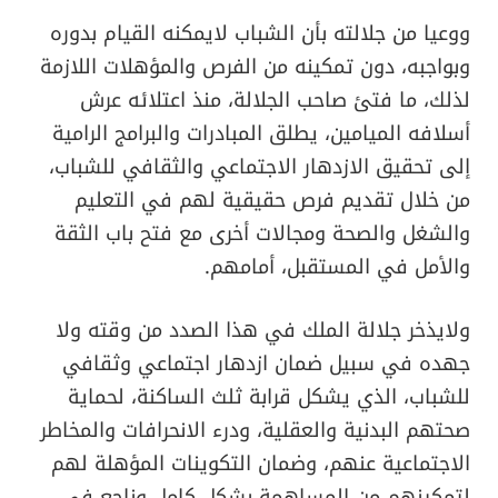
ووعيا من جلالته بأن الشباب لايمكنه القيام بدوره
وبواجبه، دون تمكينه من الفرص والمؤهلات اللازمة
لذلك، ما فتئ صاحب الجلالة، منذ اعتلائه عرش
أسلافه الميامين، يطلق المبادرات والبرامج الرامية
إلى تحقيق الازدهار الاجتماعي والثقافي للشباب،
من خلال تقديم فرص حقيقية لهم في التعليم
والشغل والصحة ومجالات أخرى مع فتح باب الثقة
والأمل في المستقبل، أمامهم.
ولايذخر جلالة الملك في هذا الصدد من وقته ولا
جهده في سبيل ضمان ازدهار اجتماعي وثقافي
للشباب، الذي يشكل قرابة ثلث الساكنة، لحماية
صحتهم البدنية والعقلية، ودرء الانحرافات والمخاطر
الاجتماعية عنهم، وضمان التكوينات المؤهلة لهم
لتمكينهم من المساهمة بشكل كامل وناجع في