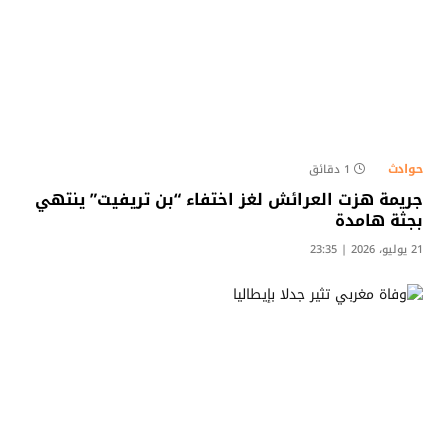
حوادث
1 دقائق
جريمة هزت العرائش لغز اختفاء “بن تريفيت” ينتهي
بجثة هامدة
21 يوليو، 2026 | 23:35