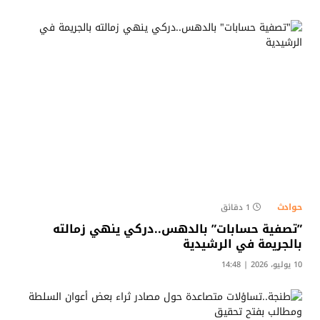
حوادث
1 دقائق
​”تصفية حسابات” بالدهس..دركي ينهي زمالته
بالجريمة في الرشيدية
10 يوليو، 2026 | 14:48