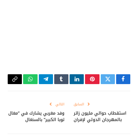
فيسبوك
تويتر
بينتيريست
لينكدإن
Tumblr
تيلقرام
واتساب
Copy
Link
السابق
التالي
استقطاب حوالي مليون زائر
وفد مغربي يشارك في “مغال
بالمهرجان الدولي لإفران
توبا الكبير” بالسنغال