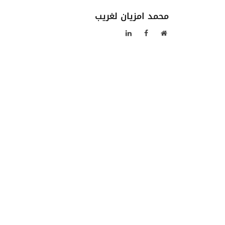
محمد امزيان لغريب
موقع
فيسبوك
لينكدإن
الويب