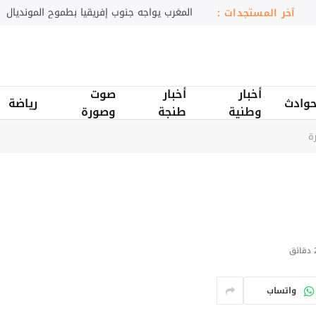
رصد رصاص في شحنتين من الزيتون المغربي
آخر المستجدات :
أخبار
أخبار
صوت
وادث
رياضة
وطنية
طنجة
وصورة
ة
ائق
واتساب