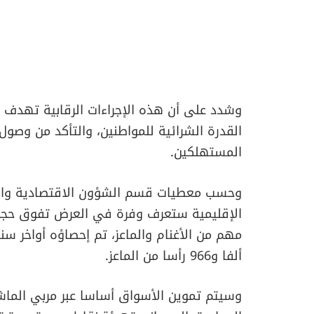
وشدد على أن هذه الإجراءات الرقابية تهدف إ
القدرة الشرائية للمواطنين، والتأكد من وصو
المستهلكين.
وحسب معطيات قسم الشؤون الاقتصادية والتن
الإقليمية ستعرف وفرة في العرض تفوق حجم ا
مهم من الأغنام والماعز، تم إحصاؤه أواخر سن
ألفا و966 رأسا من الماعز.
وسيتم تموين الأسواق أساسا عبر مربي الماشية