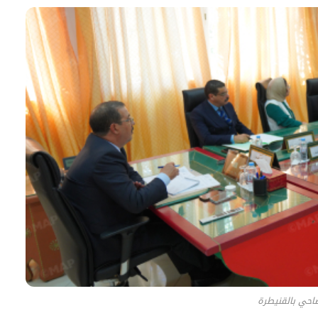
احي بالقنيطرة