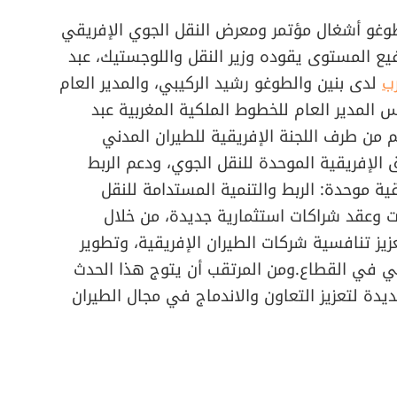
طوغو أشغال مؤتمر ومعرض النقل الجوي الإفريقي
يع المستوى يقوده وزير النقل واللوجستيك، عبد
ب
لدى بنين والطوغو رشيد الركيبي، والمدير العام
س المدير العام للخطوط الملكية المغربية عبد
 من طرف اللجنة الإفريقية للطيران المدني
 الإفريقية الموحدة للنقل الجوي، ودعم الربط
ية موحدة: الربط والتنمية المستدامة للنقل
ات وعقد شراكات استثمارية جديدة، من خلال
ز تنافسية شركات الطيران الإفريقية، وتطوير
قمي في القطاع.ومن المرتقب أن يتوج هذا الحدث
يدة لتعزيز التعاون والاندماج في مجال الطيران