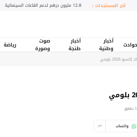
سامسونج تضيء مدن السعودية
آخر المستجدات :
أخبار
أخبار
صوت
وادث
رياضة
وطنية
طنجة
وصورة
 2026 بلومي
1 دقائق
واتساب