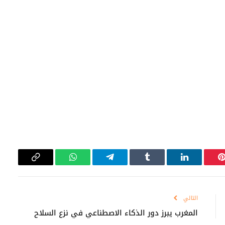
بينتيريست
لينكدإن
Tumblr
تيلقرام
واتساب
Copy
Link
التالي
المغرب يبرز دور الذكاء الاصطناعي في نزع السلاح