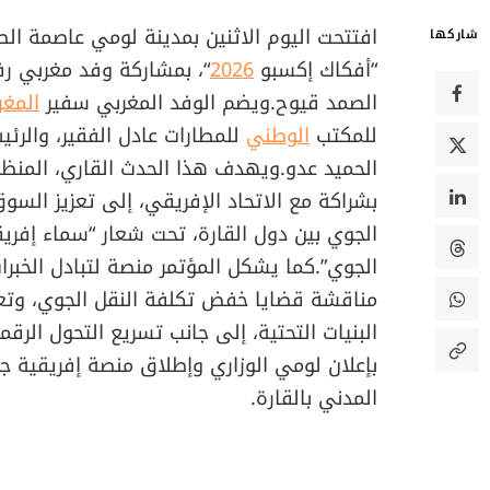
افتتحت اليوم الاثنين بمدينة لومي عاصمة ال
شاركها
“أفكاك إكسبو
2026
“، بمشاركة وفد مغربي رف
الصمد قيوح.ويضم الوفد المغربي سفير
المغر
للمكتب
الوطني
للمطارات عادل الفقير، والرئي
الحميد عدو.ويهدف هذا الحدث القاري، المنظم
بشراكة مع الاتحاد الإفريقي، إلى تعزيز السوق
الجوي بين دول القارة، تحت شعار “سماء إفريق
الجوي”.كما يشكل المؤتمر منصة لتبادل الخبر
مناقشة قضايا خفض تكلفة النقل الجوي، وتعزي
البنيات التحتية، إلى جانب تسريع التحول الر
بإعلان لومي الوزاري وإطلاق منصة إفريقية جد
المدني بالقارة.