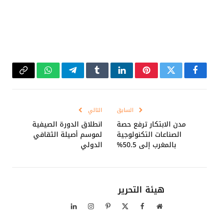
فيسبوك
تويتر
بينتيريست
لينكدإن
Tumblr
تيلقرام
واتساب
Copy
Link
السابق
التالي
مدن الابتكار ترفع حصة
انطلاق الدورة الصيفية
الصناعات التكنولوجية
لموسم أصيلة الثقافي
بالمغرب إلى 50.5%
الدولي
هيئة التحرير
موقع
فيسبوك
X
بينتيريست
الانستغرام
لينكدإن
الويب
(Twitter)