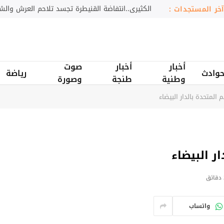
انطلاق موسم مولاي عبد الله أمغار بالجديدة
آخر المستجدات :
أخبار
أخبار
صوت
وادث
رياضة
وطنية
طنجة
وصورة
المتحدة بالدار البيضاء
ر البيضاء
ق
واتساب