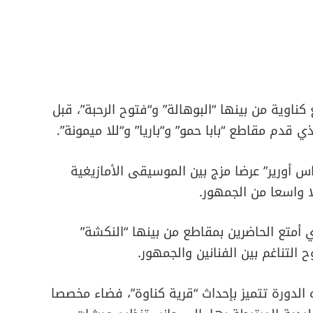
اوية من بينها “البوهالة” و“فتوح الرحبة”، قبل
قدم مقاطع “بابا حمو” و“باريا” و“للا ميمونة”.
س أورير” عرضا مزج بين الموسيقى الأمازيغية
ا واسعا من الجمهور.
أمتع الحاضرين بمقاطع من بينها “النكشة”
ح التناغم بين الفنانين والجمهور.
الدورة تتميز بإحداث “قرية كناوة”، فضاء مخصصا