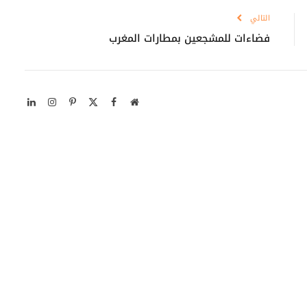
التالي
فضاءات للمشجعين بمطارات المغرب
موقع
X
فيسبوك
بينتيريست
الانستغرام
لينكدإن
الويب
(Twitter)