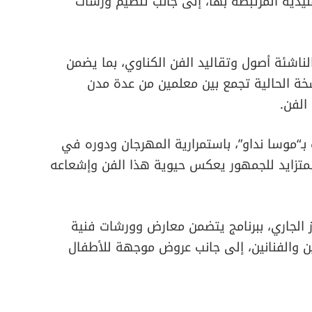
قليدية المرتبطة بها، إلى جانب تنظيم ورشات
اشئة أصول وتقاليد الفن الكناوي، بما يضمن
خة الحالية تجمع بين معلمين من عدة مدن
الفن.
ـ“موسا نداو”، باستمرارية المهرجان ودوره في
 المتزايد للجمهور يعكس حيوية هذا الفن وإشعاعه
اليات المهرجان إلى غاية 4 يوليوز الجاري، ببرنامج يتضمن معارض وورشات فنية
 والفنانين، إلى جانب عروض موجهة للأطفال