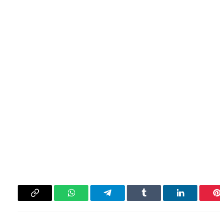
بينتيريست
لينكدإن
Tumblr
تيلقرام
واتساب
Copy
Link