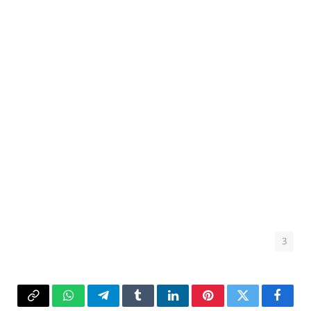
3
فيسبوك
تويتر
بينتيريست
لينكدإن
Tumblr
تيلقرام
واتساب
Copy