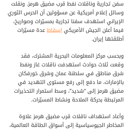
سفن تجارية وناقلات نفط قرب مضيق هرمز. ونقلت
وسائل إعلام أمريكية عن مسؤولين أن الحرس الثوري
الإيراني استهدف سفنا تجارية بمسيّرات وصواريخ،
فيما أعلن الجيش الأمريكي
إسقاط
عدة مسيّرات
أطلقتها إيران.
وبحسب مركز المعلومات البحرية المشترك، فقد
وقعت ثلاث حوادث استهدفت ناقلات غاز ونفط
شرق مناطق في سلطنة عمان وشرق خورفكان
بالإمارات، ما دفع إلى رفع مستوى التهديد في
مضيق هرمز إلى “شديد”، وسط استمرار التحذيرات
المرتبطة بحركة الملاحة ونشاط المسيّرات.
وأعاد استهداف ناقلات قرب مضيق هرمز علاوة
المخاطر الجيوسياسية إلى أسواق الطاقة العالمية،