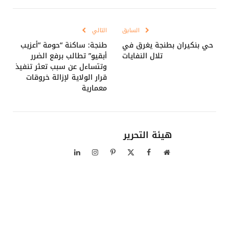
Link
السابق
التالي
حي بنكيران بطنجة يغرق في
طنجة: ساكنة “حومة “أعزيب
تلال النفايات
أبقيو” تطالب برفع الضرر
وتتساءل عن سبب تعثر تنفيذ
قرار الولاية لإزالة خروقات
معمارية
هيئة التحرير
موقع
فيسبوك
X
بينتيريست
الانستغرام
لينكدإن
الويب
(Twitter)