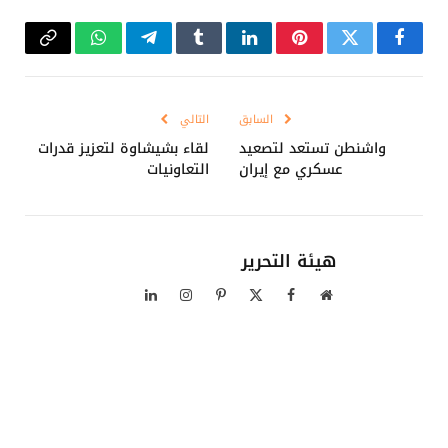
فيسبوك
تويتر
بينتيريست
لينكدإن
Tumblr
تيلقرام
واتساب
Copy
Link
السابق
التالي
واشنطن تستعد لتصعيد
لقاء بشيشاوة لتعزيز قدرات
عسكري مع إيران
التعاونيات
هيئة التحرير
موقع
فيسبوك
X
بينتيريست
الانستغرام
لينكدإن
الويب
(Twitter)