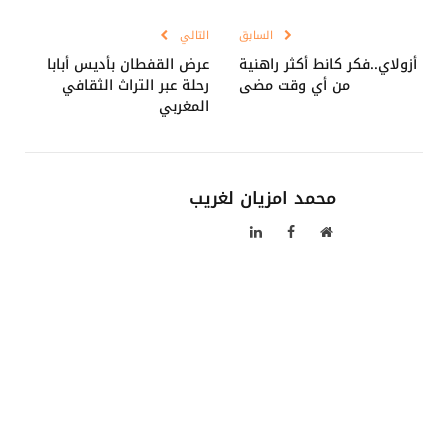
Link
السابق
التالي
أزولاي..فكر كانط أكثر راهنية
عرض القفطان بأديس أبابا
من أي وقت مضى
رحلة عبر التراث الثقافي
المغربي
محمد امزيان لغريب
موقع
فيسبوك
لينكدإن
الويب