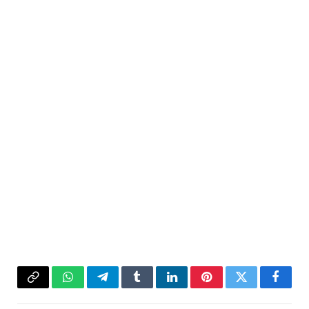
فيسبوك
تويتر
بينتيريست
لينكدإن
Tumblr
تيلقرام
واتساب
Copy