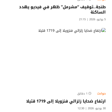
طنجة..توقيف “مشرمل” ظهر في فيديو يهدد
الساكنة​
5 يوليو، 2026 | 21:15
حوادث
1 دقائق
ارتفاع ضحايا زلزالي فنزويلا إلى 1719 قتيلا
30 يونيو، 2026 | 12:30