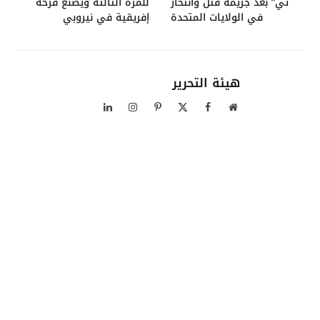
تي” بعد جريمة قتل وانتحار
للمرة الثالثة ويصنع فرحة
في الولايات المتحدة
إفريقية في نيروبي
هيئة التحرير
موقع
فيسبوك
X
بينتيريست
الانستغرام
لينكدإن
الويب
(Twitter)