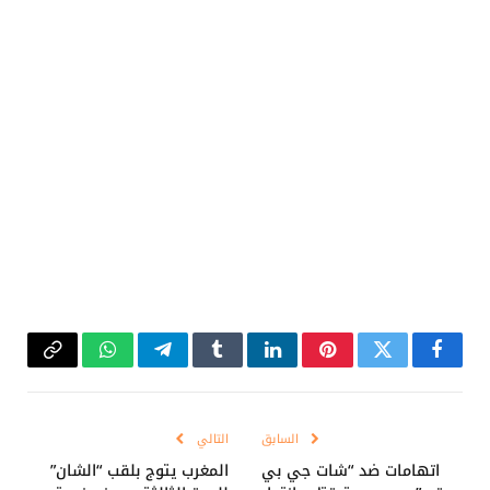
فيسبوك
تويتر
بينتيريست
لينكدإن
Tumblr
تيلقرام
واتساب
Copy
Link
السابق
التالي
اتهامات ضد “شات جي بي
المغرب يتوج بلقب “الشان”