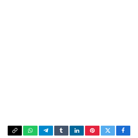
فيسبوك
تويتر
بينتيريست
لينكدإن
Tumblr
تيلقرام
واتساب
Copy