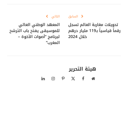
Link
السابق
التالي
تحويلات مغاربة العالم تسجل
المعهد الوطني العالي
رقماً قياسياً بـ119 مليار درهم
للموسيقى يفتح باب الترشح
خلال 2024
لبرنامج “أصوات الأخوة –
المغرب”
هيئة التحرير
موقع
فيسبوك
X
بينتيريست
الانستغرام
لينكدإن
الويب
(Twitter)