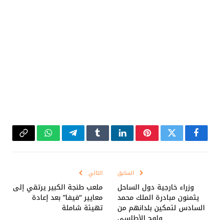
فيسبوك
تويتر
بينتيريست
لينكدإن
Tumblr
تيلقرام
واتساب
Copy
Link
السابق
التالي
وزراء خارجية دول الساحل
ملعب طنجة الكبير يرتقي إلى
يثمنون مبادرة الملك محمد
معايير “فيفا” بعد إعادة
السادس لتمكين بلدانهم من
تهيئة شاملة
ولوج الأطلسي