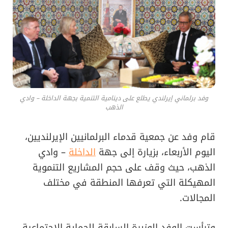
وفد برلماني إيرلندي يطلع على دينامية التنمية بجهة الداخلة – وادي
الذهب
قام وفد عن جمعية قدماء البرلمانيين الإيرلنديين،
اليوم الأربعاء، بزيارة إلى جهة
الداخلة
– وادي
الذهب، حيث وقف على حجم المشاريع التنموية
المهيكلة التي تعرفها المنطقة في مختلف
المجالات.
وترأست الوفد الوزيرة السابقة للحماية الاجتماعية،