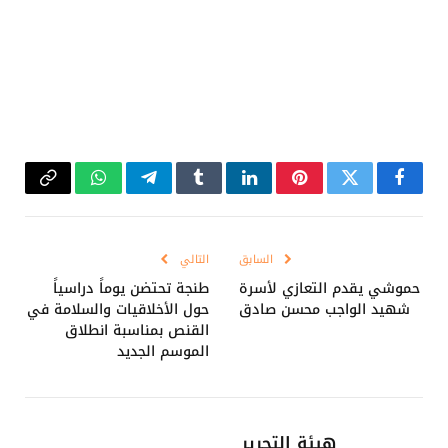
فيسبوك
تويتر
بينتيريست
لينكدإن
Tumblr
تيلقرام
واتساب
Copy
Link
السابق
التالي
حموشي يقدم التعازي لأسرة
طنجة تحتضن يوماً دراسياً
شهيد الواجب محسن صادق
حول الأخلاقيات والسلامة في
القنص بمناسبة انطلاق
الموسم الجديد
هيئة التحرير