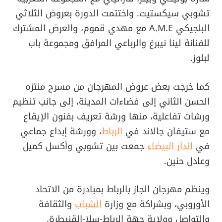
تشوبي سيكستيت. واختتمت الدورة بعروض الثلاثي
البلجيكي A.M.E مع مهدي قموم، والعرض المشترك
للفنانة لينا نيبرغ والرباعي المرافق ومجموعة باب
لبلوز.
كما خرجت بعض عروض المهرجان من مسرح منتزه
الحسن الثاني إلى فضاءات المدينة، إلى جانب تنظيم
ورشات تفاعلية، منها ورشة تعريف بفنون الإيقاع
مع ستيفان جالاند في
الرباط
، وورشة إبداع جماعي
في
الدار البيضاء
جمعت بين تشوبي وأكسل كميل
وعادل حنين.
وينظم مهرجان الجاز بالرباط بمبادرة من الاتحاد
الأوروبي، وبشراكة مع وزارة
الشباب
والثقافة
والتواصل وولاية جهة الرباط-سلا-القنيطرة.