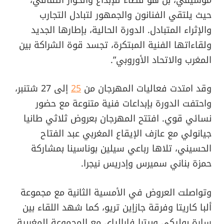
حيث يلتقي الفنانون والجمهور لتبادل التجارب
والإثراء المتبادل. الدورة الحالية، بإطارها الجديد
ولقاءاتها الفنية المبتكرة، تجسد قوة الشراكة بين
المغرب والاتحاد الأوروبي”.
وقد امتدت فعاليات المهرجان من
25
إلى 27 شتنبر،
واحتفت الدورة بإبداعات فنية متنوعة مع حضور
نسائي قوي. افتتح المهرجان بعروض ثلاثي طانيا
جيانولي مع عازف الإيقاع المغربي عبد الفتاح
الحسيني، تلاها رباعي سيلين بوناسينا بمشاركة
حمزة بناني سميرس وإدريس نيجرا.
وتواصلت العروض في الأمسية الثانية مع مجموعة
ألبا كاريتا وفرقة جازإين تريو، كما شهد اللقاء بين
سارة بوليكي وبيترا فارالياي مع المجموعة المغربية