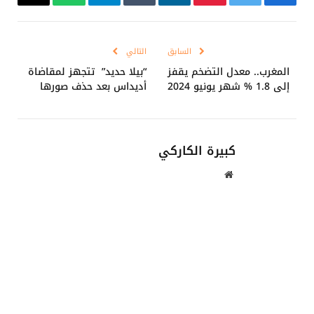
فيسبوك
تويتر
بينتيريست
لينكدإن
Tumblr
تيلقرام
واتساب
Copy
Link
السابق
التالي
المغرب.. معدل التضخم يقفز
“بيلا حديد” تتجهز لمقاضاة
إلى 1.8 % شهر يونيو 2024
أديداس بعد حذف صورها
كبيرة الكاركي
موقع
الويب