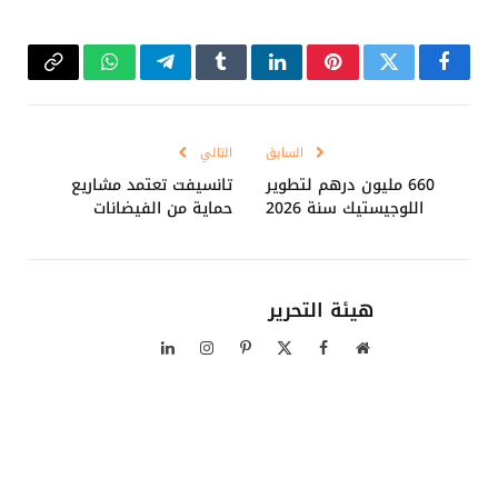
فيسبوك
تويتر
بينتيريست
لينكدإن
Tumblr
تيلقرام
واتساب
Copy
Link
السابق
التالي
660 مليون درهم لتطوير
تانسيفت تعتمد مشاريع
اللوجيستيك سنة 2026
حماية من الفيضانات
هيئة التحرير
موقع
فيسبوك
X
بينتيريست
الانستغرام
لينكدإن
الويب
(Twitter)