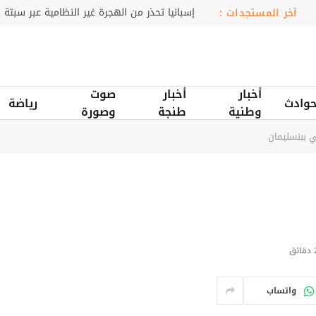
محلل.. نقص الذخائر دفع ترامب نحو التفاوض
آخر المستجدات :
أخبار
أخبار
صوت
وادث
رياضة
وطنية
طنجة
وصورة
 ببنسليمان
ائق
واتساب