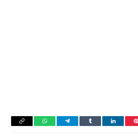
بينتيريست
لينكدإن
Tumblr
تيلقرام
واتساب
Copy
Link