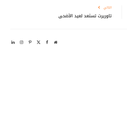
التالي
تاوريرت تستعد لعيد الأضحى
موقع
X
فيسبوك
بينتيريست
الانستغرام
لينكدإن
الويب
(Twitter)