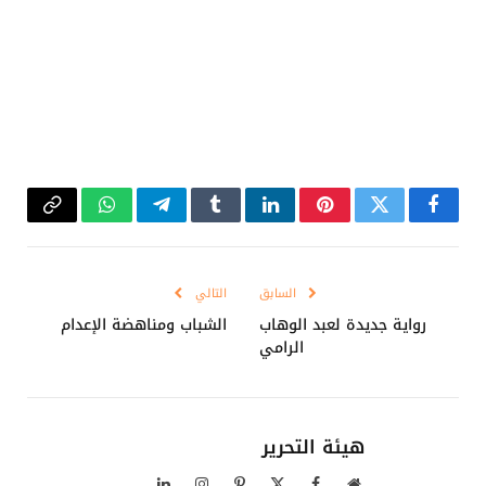
فيسبوك
تويتر
بينتيريست
لينكدإن
Tumblr
تيلقرام
واتساب
Copy
Link
السابق
التالي
رواية جديدة لعبد الوهاب
الشباب ومناهضة الإعدام
الرامي
هيئة التحرير
موقع
فيسبوك
X
بينتيريست
الانستغرام
لينكدإن