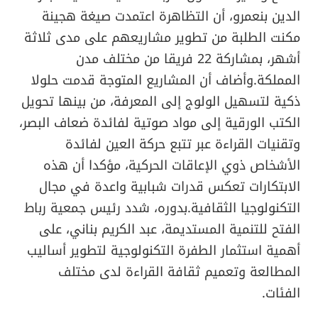
الدين بنعمرو، أن التظاهرة اعتمدت صيغة هجينة
مكنت الطلبة من تطوير مشاريعهم على مدى ثلاثة
أشهر، بمشاركة 22 فريقا من مختلف مدن
المملكة.وأضاف أن المشاريع المتوجة قدمت حلولا
ذكية لتسهيل الولوج إلى المعرفة، من بينها تحويل
الكتب الورقية إلى مواد صوتية لفائدة ضعاف البصر،
وتقنيات القراءة عبر تتبع حركة العين لفائدة
الأشخاص ذوي الإعاقات الحركية، مؤكدا أن هذه
الابتكارات تعكس قدرات شبابية واعدة في مجال
التكنولوجيا الثقافية.بدوره، شدد رئيس جمعية رباط
الفتح للتنمية المستديمة، عبد الكريم بناني، على
أهمية استثمار الطفرة التكنولوجية لتطوير أساليب
المطالعة وتعميم ثقافة القراءة لدى مختلف
الفئات.