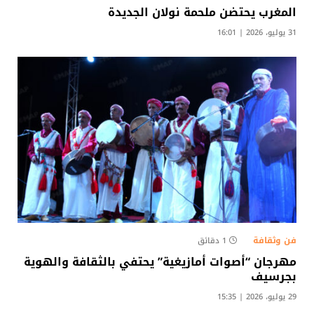
المغرب يحتضن ملحمة نولان الجديدة
31 يوليو، 2026 | 16:01
فن وثقافة
1 دقائق
مهرجان “أصوات أمازيغية” يحتفي بالثقافة والهوية
بجرسيف
29 يوليو، 2026 | 15:35