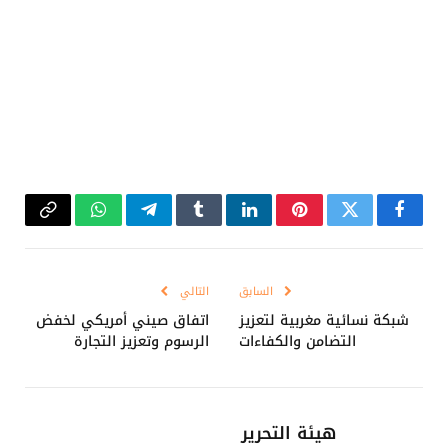
فيسبوك
تويتر
بينتيريست
لينكدإن
Tumblr
تيلقرام
واتساب
Copy
Link
السابق
التالي
شبكة نسائية مغربية لتعزيز
اتفاق صيني أمريكي لخفض
التضامن والكفاءات
الرسوم وتعزيز التجارة
هيئة التحرير