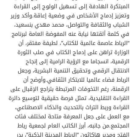
المبتكرة الهادفة إلى تسهيل الولوج إلى القراءة
وتعزيز إدماج الأشخاص في وضعية إعاقة.وأكد وزير
الشباب والثقافة والتواصل، محمد مهدي بنسعيد،
في كلمة ألقتها نيابة عنه المفوضة العامة لبرنامج
“الرباط عاصمة عالمية للكتاب”، لطيفة مفتقر، أن
الوزارة تراهن على إدماج الكتاب في صلب الثورة
الرقمية، انسجاما مع الرؤية الرامية إلى إنجاح
الانتقال الرقمي وتحقيق التنمية البشرية، وجعل
الرباط فضاء عالميا للابتكار الثقافي.وأوضح أن
الرقمنة، رغم التخوفات المرتبطة بتراجع الإقبال على
القراءة التقليدية، تمثل فرصة حقيقية لتوسيع دائرة
القراءة وربط التراث بالتحديث والذكاء الاصطناعي،
مع العمل على جعل المعرفة متاحة لمختلف فئات
المجتمع.من جانبه، أبرز الكاتب العام لجمعية رباط
الفتح ومدير هاكاثون “الرباط المدينة الذكية”، بدر